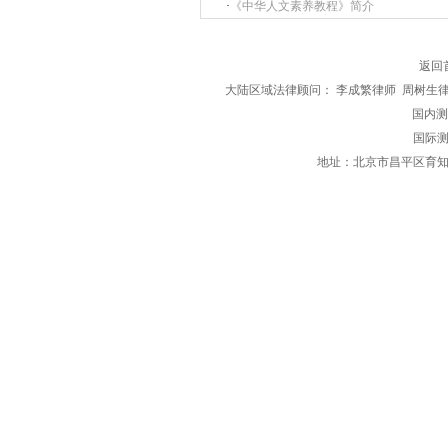
·
《中华人文素养教程》简介
返回
大陆区域法律顾问： 李成繁律师 周树生
国内测评区
国际测
地址：北京市昌平区育知东