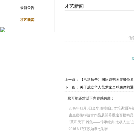
才艺新闻
最新公告
才艺新闻
信
上一条：
【活动预告】国际诗书画展暨侨界
下一条：
关于成立华人艺术家全球联席的通
您可能还对以下内容感兴趣：
·
2016年12月3日金华顶呱呱口才培训测评
·
書畫藝術聯誼會作品展開幕展逾百幅精品
·
“茶和天下·雅集——传承经典 太极人生”
·
2016.8.17江苏如皋七彩梦